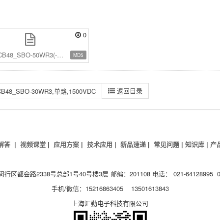
0
B48_SBO-50WR3(-N).pdf
MD5
返回目录
CB48_SBO-30WR3,单路,1500VDC
解答
|
视频课堂
|
应用方案
|
技术应用
|
新品速递
|
常见问题
|
知识库
|
产
都会路2338号总部1号40号楼3层 邮编：201108 电话： 021-64128995 02
手机/微信：15216863405 13501613843
上海汇勤电子科技有限公司