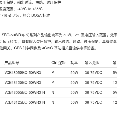
入欠压保护，输出过流、短路、过压保护
温度范围：-40℃ to +85℃
 1/16 砖封装，符合 DOSA 标准
8_SBO-50WR3(-N)系列产品输出功率为 50W，2:1 宽电压输入范围，
0℃ to +85℃，具有输入欠压保护，输出过流、短路、过压保护、具有
信网关、GPS 时钟同步及 4G/5G 基站相关直流供电等设备。
产品型号
Ctrl
逻辑
功率
输入范围
输
1
VCB4805SBO-50WR3
P
50W
36-75VDC
5
2
VCB4812SBO-50WR3
P
50W
36-75VDC
1
3
VCB4805SBO-50WR3-N
N
50W
36-75VDC
5
4
VCB4812SBO-50WR3-N
N
50W
36-75VDC
1