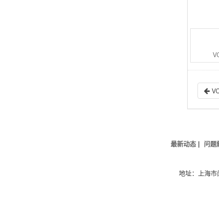
7.6
PVA150-27Bxx,单路,4000VAC
8
储能/充电专用电源(恒流输出)
8.1
MBP2403YMD-3A,MBP2403YMD-3A单路,1000VDC
8.2
MBP2403JD-3A,单路,3000VAC/4200VDC
VC
9
通信专用电源(满足DOSA标准封装)
9.1
VCB48_SBO-20WR3,单路,1500VDC
9.2
VCB48_SBO-30WR3,单路,1500VDC
V
9.3
VCB48_SBO-50WR3(-N),单路,1500VDC
9.4
VCB48_SBO-75W(F)R3(-N),单路,1500VDC
9.5
VCB48_SBO-100W(F)R3(-N),单路,1500VDC
10
BMS解决方案
最新动态
|
问题
10.1
BMS解决方案
地址：上海市闵行区