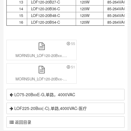
13
LOF120-20B27-C
120W
85-264VAC/1
14
LOF120-20B36-C
120W
85-264VAC/1
15
LOF120-20B48-C
120W
85-264VAC/1
16
LOF120-20B54-C
120W
85-264VAC/1
55
MORNSUN_LOF120-20Bxx.pdf
51
MORNSUN_LOF120-20Bxx-C.pdf
LO75-20BxxE-G,单路，4000VAC
LOF225-20Bxx(-C),单路,4000VAC-医疗
返回目录