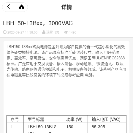
详情
LBH150-13Bxx，3000VAC
2023-09-27 14:38:05
瑞雪飞舞
1490
LBH150-13Bxx砖类电源是金升阳为客户提供的新一代超小型化的高效
绿色砖类模块电源。该产品具有标准半砖封装尺寸、输入 电压范围
宽、高效率、高可靠性、安全隔离等优点，满足国际UL/EN/IEC62368
标准。广泛应用于交换设备、接入设备、移动通讯、 微波通讯、以及
光传输、路由器等通信领域和电子、机械设备等领域。该系列产品应用
在电磁兼容比较恶劣的环境下时必须参考应用 电路。
序号
型号标题
功率
(W)
输入电压
(VAC)
1
LBH150-13B12
150
85-305
1