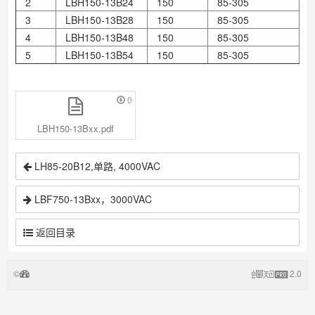
2
LBH150-13B24
150
85-305
1
3
LBH150-13B28
150
85-305
1
4
LBH150-13B48
150
85-305
1
5
LBH150-13B54
150
85-305
1
0
LBH150-13Bxx.pdf
LH85-20B12,单路, 4000VAC
LBF750-13Bxx，3000VAC
返回目录
©
2.0