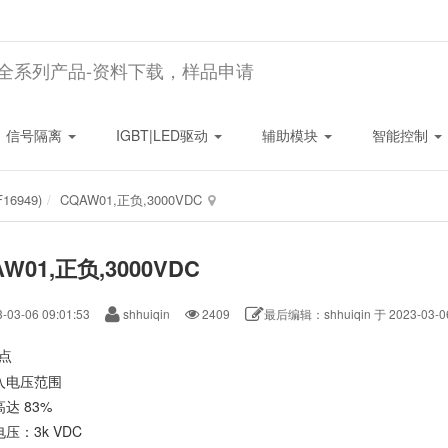
N全系列产品-资料下载，样品申请
信号隔离
IGBT|LED驱动
辅助模块
智能控制
6949)
CQAW01,正负,3000VDC
W01,正负,3000VDC
-03-06 09:01:53
shhuiqin
2409
最后编辑：shhuiqin 于 2023-03-06
点
入电压范围
达 83%
压：3k VDC